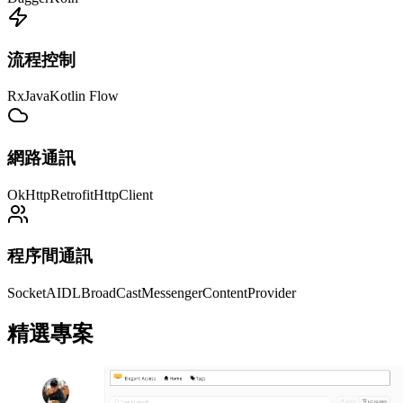
流程控制
RxJava
Kotlin Flow
網路通訊
OkHttp
Retrofit
HttpClient
程序間通訊
Socket
AIDL
BroadCast
Messenger
ContentProvider
精選專案