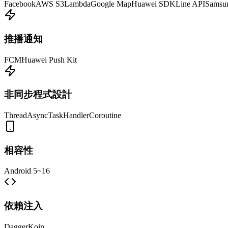
Facebook
AWS S3
Lambda
Google Map
Huawei SDK
Line API
Samsu
推播通知
FCM
Huawei Push Kit
非同步程式設計
Thread
AsyncTask
Handler
Coroutine
相容性
Android 5~16
依賴注入
Dagger
Koin