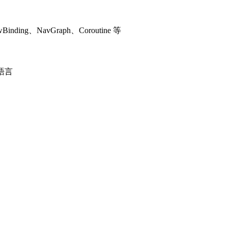
inding、NavGraph、Coroutine 等
式語言