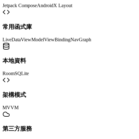
Jetpack Compose
AndroidX Layout
常用函式庫
LiveData
ViewModel
ViewBinding
NavGraph
本地資料
Room
SQLite
架構模式
MVVM
第三方服務