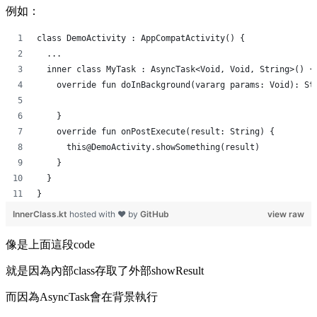
例如：
class DemoActivity : AppCompatActivity() {
  ...
  inner class MyTask : AsyncTask<Void, Void, String>() {
    override fun doInBackground(vararg params: Void): St
    }
    override fun onPostExecute(result: String) {
      this@DemoActivity.showSomething(result)
    }
  }
}
InnerClass.kt
hosted with ❤ by
GitHub
view raw
像是上面這段code
就是因為內部class存取了外部showResult
而因為AsyncTask會在背景執行