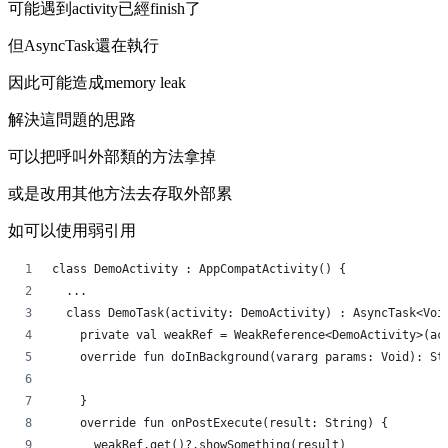
可能遇到activity已經finish了
但AsyncTask還在執行
因此可能造成memory leak
解決這問題的思路
可以把呼叫外部類的方法拿掉
或是改用其他方法去存取外部累
如可以使用弱引用
class DemoActivity : AppCompatActivity() {
  ...
  class DemoTask(activity: DemoActivity) : AsyncTask<Voi
    private val weakRef = WeakReference<DemoActivity>(ac
    override fun doInBackground(vararg params: Void): St
    }
    override fun onPostExecute(result: String) {
      weakRef.get()?.showSomething(result)