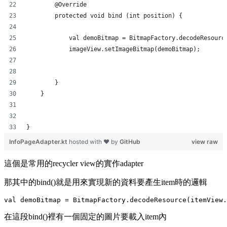
        @Override
        protected void bind (int position) {
            val demoBitmap = BitmapFactory.decodeResourc
            imageView.setImageBitmap(demoBitmap);
        }
    }
}
InfoPageAdapter.kt
hosted with ❤ by
GitHub
view raw
這個是常用的recycler view的實作adapter
那其中的bind()就是用來實現新的資料要產生item時的邏輯
在這段bind()裡有一個固定的圖片要載入item內