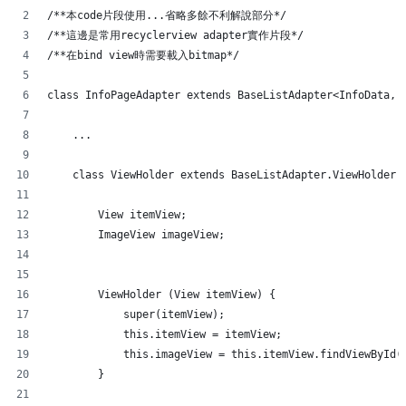
/**本code片段使用...省略多餘不利解說部分*/
/**這邊是常用recyclerview adapter實作片段*/
/**在bind view時需要載入bitmap*/
class InfoPageAdapter extends BaseListAdapter<InfoData, 
    ...
    class ViewHolder extends BaseListAdapter.ViewHolder 
        View itemView;
        ImageView imageView;
        ViewHolder (View itemView) {
            super(itemView);
            this.itemView = itemView;
            this.imageView = this.itemView.findViewById(
        }