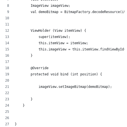
        ImageView imageView;
        val demoBitmap = BitmapFactory.decodeResource(it
        ViewHolder (View itemView) {
            super(itemView);
            this.itemView = itemView;
            this.imageView = this.itemView.findViewById(
        }
        @Override
        protected void bind (int position) {
            imageView.setImageBitmap(demoBitmap);
        }
    }
}